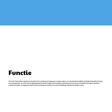
Functie
Als Senior Data Analyst speel je een sleutelrol in het vormgeven en toepassen van data-analyse voor operationele excellentie, strategische besluitvorming en
risicomanagement. Je werkt met een geïntegreerde Demand & Supply Data Foundation, optimaliseert processen en ontwikkelt risk analytics die direct
waarde toevoegen. Je rapporteert aan het hoofd van Business Analytics en neemt een leidende rol binnen het analytics team.