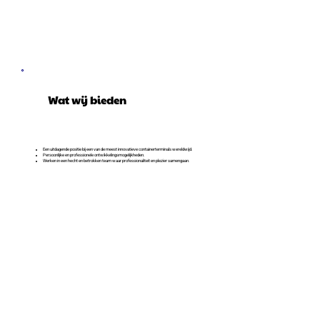
Wat wij bieden
Een uitdagende positie bij een van de meest innovatieve containerterminals wereldwijd.
Persoonlijke en professionele ontwikkelingsmogelijkheden.
Werken in een hecht en betrokken team waar professionaliteit en plezier samengaan.