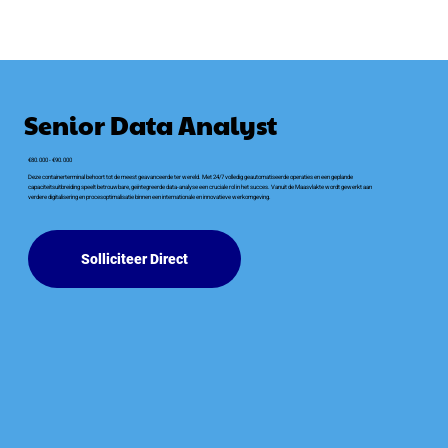
Senior Data Analyst
€80.000 - €90.000
Deze containerterminal behoort tot de meest geavanceerde ter wereld. Met 24/7 volledig geautomatiseerde operaties en een geplande
capaciteitsuitbreiding speelt betrouwbare, geïntegreerde data-analyse een cruciale rol in het succes. Vanuit de Maasvlakte wordt gewerkt aan
verdere digitalisering en procesoptimalisatie binnen een internationale en innovatieve werkomgeving.
Solliciteer Direct