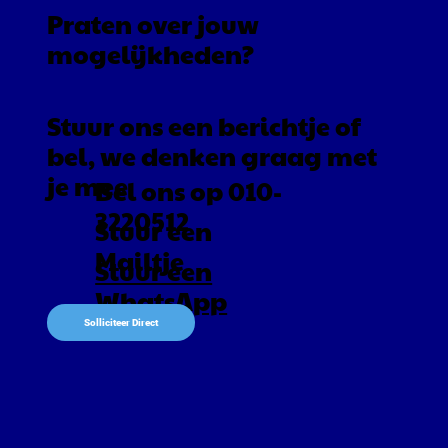
Praten over jouw
mogelijkheden?
Stuur ons een berichtje of
bel, we denken graag met
je mee
Bel ons op 010-
3220512
Stuur een
Mailtje
Stuur een
WhatsApp
Solliciteer Direct