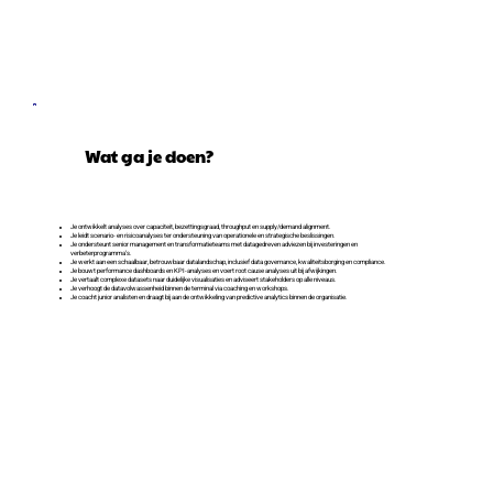
Wat ga je doen?
Je ontwikkelt analyses over capaciteit, bezettingsgraad, throughput en supply/demand alignment.
Je leidt scenario- en risicoanalyses ter ondersteuning van operationele en strategische beslissingen.
Je ondersteunt senior management en transformatieteams met datagedreven adviezen bij investeringen en
verbeterprogramma’s.
Je werkt aan een schaalbaar, betrouwbaar datalandschap, inclusief data governance, kwaliteitsborging en compliance.
Je bouwt performance dashboards en KPI-analyses en voert root cause analyses uit bij afwijkingen.
Je vertaalt complexe datasets naar duidelijke visualisaties en adviseert stakeholders op alle niveaus.
Je verhoogt de datavolwassenheid binnen de terminal via coaching en workshops.
Je coacht junior analisten en draagt bij aan de ontwikkeling van predictive analytics binnen de organisatie.