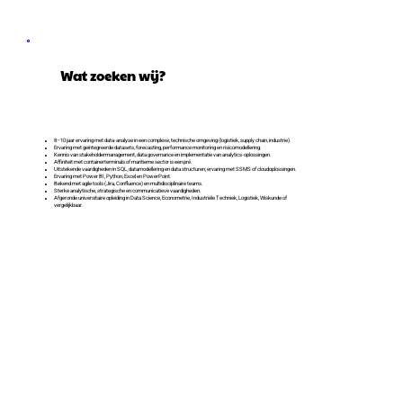
Wat zoeken wij?
8–10 jaar ervaring met data-analyse in een complexe, technische omgeving (logistiek, supply chain, industrie).
Ervaring met geïntegreerde datasets, forecasting, performance monitoring en risicomodellering.
Kennis van stakeholdermanagement, data governance en implementatie van analytics-oplossingen.
Affiniteit met containerterminals of maritieme sector is een pré.
Uitstekende vaardigheden in SQL, datamodellering en data structuren; ervaring met SSMS of cloudoplossingen.
Ervaring met Power BI, Python, Excel en PowerPoint.
Bekend met agile tools (Jira, Confluence) en multidisciplinaire teams.
Sterke analytische, strategische en communicatieve vaardigheden.
Afgeronde universitaire opleiding in Data Science, Econometrie, Industriële Techniek, Logistiek, Wiskunde of
vergelijkbaar.