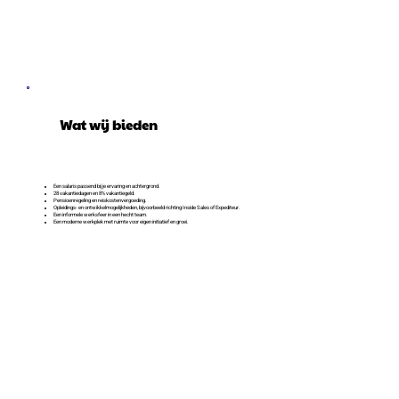
Wat wij bieden
Een salaris passend bij je ervaring en achtergrond.
28 vakantiedagen en 8% vakantiegeld.
Pensioenregeling en reiskostenvergoeding.
Opleidings- en ontwikkelmogelijkheden, bijvoorbeeld richting Inside Sales of Expediteur.
Een informele werksfeer in een hecht team.
Een moderne werkplek met ruimte voor eigen initiatief en groei.