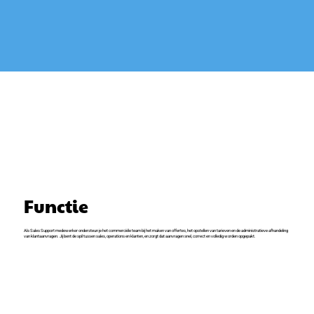
Functie
Als Sales Support medewerker ondersteun je het commerciële team bij het maken van offertes, het opstellen van tarieven en de administratieve afhandeling
van klantaanvragen. Jij bent de spil tussen sales, operations en klanten, en zorgt dat aanvragen snel, correct en volledig worden opgepakt.