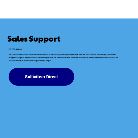
Sales Support
€37.000 - €44.000
Een internationaal opererende expediteur die wereldwijd complete logistieke oplossingen biedt. Met een sterk netwerk van rederijen, vervoerders
en agenten zorgen zij dagelijks voor het efficiënt organiseren van containerstromen. Het team in Rotterdam ondersteunt klanten met maatwerk en
staat bekend om de professionele en persoonlijke aanpak.
Solliciteer Direct