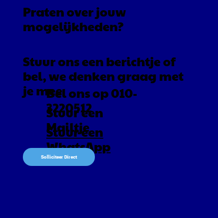
Praten over jouw
mogelijkheden?
Stuur ons een berichtje of
bel, we denken graag met
je mee
Bel ons op 010-
3220512
Stuur een
Mailtje
Stuur een
WhatsApp
Solliciteer Direct