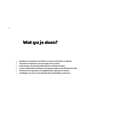
Wat ga je doen?
Opstellen en verstrekken van offertes en tarieven aan klanten en agenten.
Verwerken en registreren van aanvragen in het systeem.
Ondersteunen van sales bij tendertrajecten en klantpresentaties.
Contact onderhouden met klanten over prijsaanvragen en aanvullende informatie.
Afstemmen met operations om haalbaarheid en capaciteit te checken.
Zorgdragen voor een correcte administratieve afhandeling van dossiers.