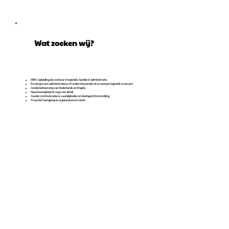
Wat zoeken wij?
MBO-opleiding, bij voorkeur in logistiek, handel of administratie.
Ervaring in een administratieve of ondersteunende rol; ervaring in logistiek is een pré.
Goede beheersing van Nederlands en Engels.
Nauwkeurigheid en oog voor detail.
Goede communicatieve vaardigheden en klantgerichte instelling.
Proactief, leergierig en organisatorisch sterk.