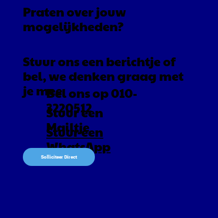
Praten over jouw
mogelijkheden?
Stuur ons een berichtje of
bel, we denken graag met
je mee
Bel ons op 010-
3220512
Stuur een
Mailtje
Stuur een
WhatsApp
Solliciteer Direct