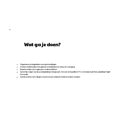
Wat ga je doen?
Organiseren en begeleiden van exportzendingen.
Contact onderhouden met agenten wereldwijd over status en voortgang.
Beantwoorden van vragen per e-mail en telefoon.
Op termijn volgen van de avondopleiding Scheepvaart, Vervoer en Expeditie (STC), met daarna de Fiata-opleiding Freight
Forwarder.
Samenwerken met collega’s om processen soepel en foutloos te laten verlopen.