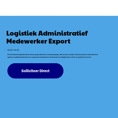
Logistiek Administratief
Medewerker Export
€38.000 - €42.000
Een internationale logistieke dienstverlener, gespecialiseerd in containergroepage. Met een team van bijna 100 professionals worden klanten en
agenten wereldwijd ondersteund. De organisatie staat bekend om de dynamiek, de collegiale sfeer en de focus op plezier in het werk.
Solliciteer Direct