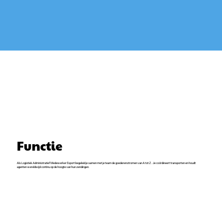
Functie
Als Logistiek Administratief Medewerker Export begeleid je samen met je team de goederenstromen van A tot Z. Je coördineert transporten en houdt
agenten wereldwijd continu op de hoogte van hun zendingen.