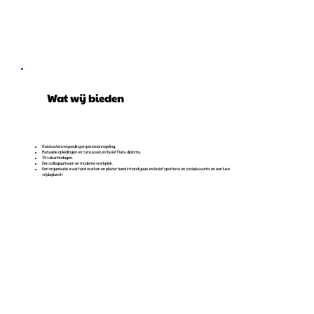
Wat wij bieden
Reiskostenvergoeding en pensioenregeling.
Betaalde opleidingen en cursussen, inclusief Fiata-diploma.
29 vakantiedagen.
Een collegiaal team en moderne werkplek.
Een organisatie waar hard werken en plezier hand in hand gaan, inclusief sportieve en sociale events en een luxe
vrijdaglunch.