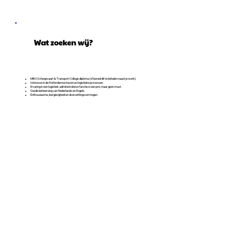
Wat zoeken wij?
MBO Scheepvaart & Transport College diploma (of bereid dit te behalen naast je werk).
Interesse in de Rotterdamse haven en logistieke processen.
Ervaring in een logistiek-administratieve functie is een pré, maar geen must.
Goede beheersing van Nederlands en Engels.
Enthousiasme, leergierigheid en doorzettingsvermogen.