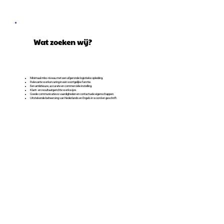
Wat zoeken wij?
Minimaal mbo-niveau met een afgeronde logistieke opleiding.
Relevante werkervaring in een soortgelijke functie.
Een ambitieuze, accurate en commerciële instelling.
Klant- en resultaatgerichte werkwijze.
Goede communicatieve vaardigheden en contactuele eigenschappen.
Uitstekende beheersing van Nederlands en Engels in woord en geschrift.