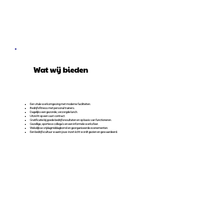
Wat wij bieden
Een vitale werkomgeving met moderne faciliteiten.
Bedrijfsfitness met personal trainers.
Dagelijks een gezonde, verzorgde lunch.
Uitzicht op een vast contract.
Gratificatie bij goede bedrijfsresultaten en op basis van functioneren.
Gezellige, sportieve collega’s en een informele werksfeer.
Wekelijkse vrijdagmiddagborrel en georganiseerde evenementen.
Een bedrijfscultuur waarin jouw inzet écht wordt gezien en gewaardeerd.