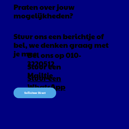
Praten over jouw
mogelijkheden?
Stuur ons een berichtje of
bel, we denken graag met
je mee
Bel ons op 010-
3220512
Stuur een
Mailtje
Stuur een
WhatsApp
Solliciteer Direct