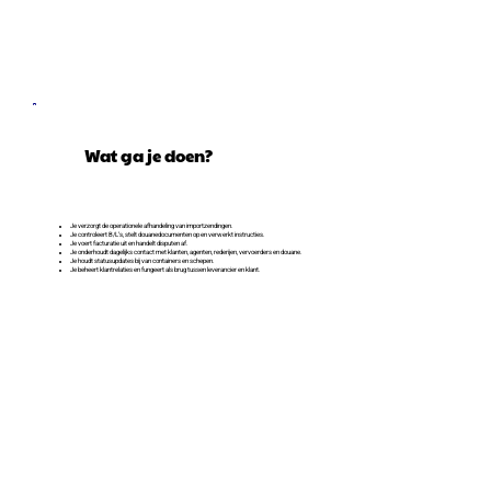
Wat ga je doen?
Je verzorgt de operationele afhandeling van importzendingen.
Je controleert B/L’s, stelt douanedocumenten op en verwerkt instructies.
Je voert facturatie uit en handelt disputen af.
Je onderhoudt dagelijks contact met klanten, agenten, rederijen, vervoerders en douane.
Je houdt statusupdates bij van containers en schepen.
Je beheert klantrelaties en fungeert als brug tussen leverancier en klant.