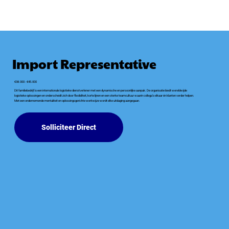
Import Representative
€38.000 - €45.000
Dit familiebedrijf is een internationale logistieke dienstverlener met een dynamische en persoonlijke aanpak. De organisatie biedt wereldwijde
logistieke oplossingen en onderscheidt zich door flexibiliteit, korte lijnen en een sterke teamcultuur waarin collega’s elkaar én klanten verder helpen.
Met een ondernemende mentaliteit en oplossingsgerichte werkwijze wordt elke uitdaging aangegaan.
Solliciteer Direct