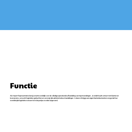
Functie
Als Import Representative ben jij verantwoordelijk voor de volledige operationele afhandeling van importzendingen. Je onderhoudt contact met klanten en
leveranciers, verwerkt logistieke opdrachten en verzorgt alle administratieve handelingen. In deze rol krijg je een eigen klantenbestand en zorg je dat hun
wereldwijde logistieke wensen tot in de puntjes worden uitgevoerd.