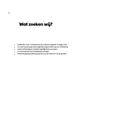
Wat zoeken wij?
Je hebt hbo-werk- en denkniveau, bij voorkeur in logistiek of supply chain.
Je werkt nauwkeurig, neemt eigenaarschap en hebt oog voor verbetering.
Je bent zelfstandig en schakelt makkelijk binnen een team.
Je communiceert vlot in Nederlands en Engels.
Je bent leergierig en denkt graag mee over de toekomst van de operatie.