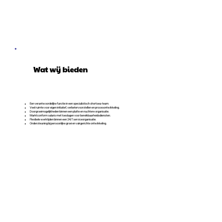
Wat wij bieden
Een verantwoordelijke functie in een specialistisch shortsea-team.
Veel ruimte voor eigen initiatief, verbetervoorstellen en procesontwikkeling.
Doorgroeimogelijkheden binnen een platte en nuchtere organisatie.
Marktconform salaris met toeslagen voor bereikbaarheidsdiensten.
Flexibele werktijden binnen een 24/7 serviceorganisatie.
Ondersteuning bij persoonlijke groei en vakgerichte ontwikkeling.