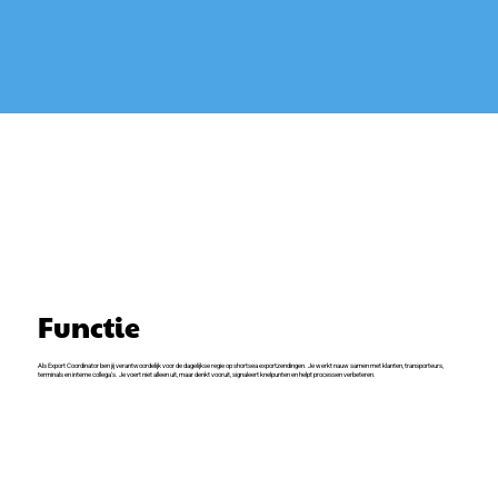
Functie
Als Export Coordinator ben jij verantwoordelijk voor de dagelijkse regie op shortsea exportzendingen. Je werkt nauw samen met klanten, transporteurs,
terminals en interne collega’s. Je voert niet alleen uit, maar denkt vooruit, signaleert knelpunten en helpt processen verbeteren.