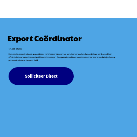
Export Coördinator
€41.000 - €45.000
Deze logistieke dienstverlener is gespecialiseerd in shortsea containervervoer. Vanuit een compact en slagvaardig team wordt gewerkt aan
efficiënte, betrouwbare en toekomstgerichte exportoplossingen. De organisatie combineert operationele nuchterheid met een duidelijke focus op
procesoptimalisatie en klantgerichtheid.
Solliciteer Direct