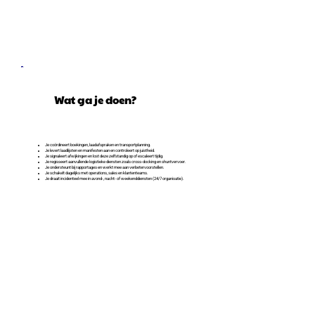
Wat ga je doen?
Je coördineert boekingen, laadafspraken en transportplanning.
Je levert laadlijsten en manifesten aan en controleert op juistheid.
Je signaleert afwijkingen en lost deze zelfstandig op of escaleert tijdig.
Je regisseert aanvullende logistieke diensten zoals cross-docking en shuntvervoer.
Je ondersteunt bij rapportages en werkt mee aan verbetervoorstellen.
Je schakelt dagelijks met operations, sales en klantenteams.
Je draait incidenteel mee in avond-, nacht- of weekenddiensten (24/7 organisatie).