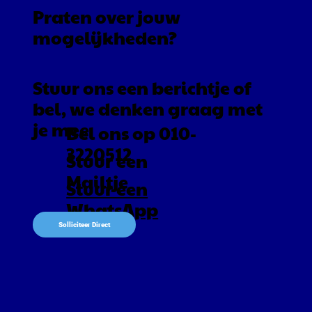
Praten over jouw
mogelijkheden?
Stuur ons een berichtje of
bel, we denken graag met
je mee
Bel ons op 010-
3220512
Stuur een
Mailtje
Stuur een
WhatsApp
Solliciteer Direct