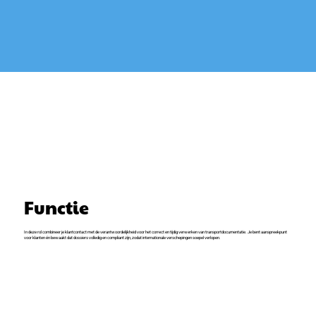
Functie
In deze rol combineer je klantcontact met de verantwoordelijkheid voor het correct en tijdig verwerken van transportdocumentatie. Je bent aanspreekpunt
voor klanten én bewaakt dat dossiers volledig en compliant zijn, zodat internationale verschepingen soepel verlopen.