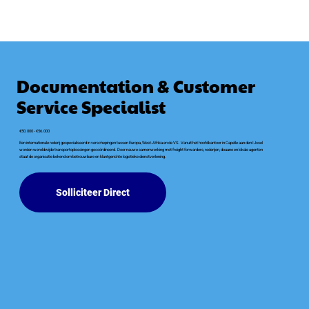
Documentation & Customer
Service Specialist
€50.000 - €56.000
Een internationale rederij gespecialiseerd in verschepingen tussen Europa, West-Afrika en de VS. Vanuit het hoofdkantoor in Capelle aan den IJssel
worden wereldwijde transportoplossingen gecoördineerd. Door nauwe samenwerking met freight forwarders, rederijen, douane en lokale agenten
staat de organisatie bekend om betrouwbare en klantgerichte logistieke dienstverlening.
Solliciteer Direct