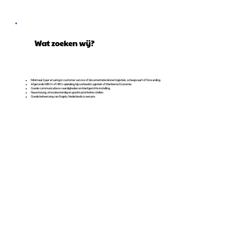
Wat zoeken wij?
Minimaal 2 jaar ervaring in customer service of documentatie binnen logistiek, scheepvaart of forwarding.
Afgeronde MBO+ of HBO-opleiding, bijvoorbeeld Logistiek of Maritieme Economie.
Goede communicatieve vaardigheden en klantgerichte instelling.
Nauwkeurig, stressbestendig en goed in prioriteiten stellen.
Goede beheersing van Engels; Nederlands is een pre.