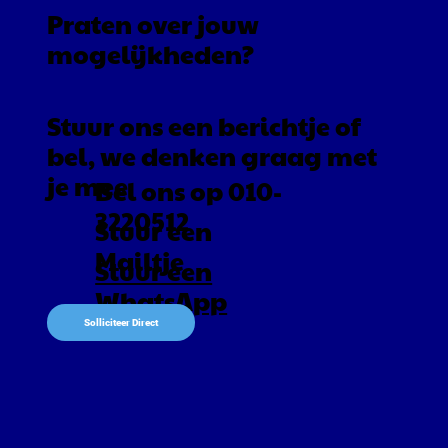
Praten over jouw
mogelijkheden?
Stuur ons een berichtje of
bel, we denken graag met
je mee
Bel ons op 010-
3220512
Stuur een
Mailtje
Stuur een
WhatsApp
Solliciteer Direct