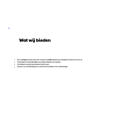
Wat wij bieden
Een veelzijdige functie met meer verantwoordelijkheid dan een standaard customer service rol.
Goed salaris en aantrekkelijke secundaire arbeidsvoorwaarden.
Korte lijnen in een professioneel en hecht team.
Ruimte voor ontwikkeling en om actief mee te denken over verbeteringen.