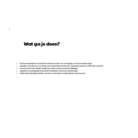
Wat ga je doen?
Eerste aanspreekpunt voor klanten en beantwoorden van verschepings- en documentatievragen.
Opstellen, controleren en verwerken van transportdocumenten (B/L, douanedocumenten, certificaten, facturen).
Samenwerken met rederijen, freight forwarders, douane en interne afdelingen.
Signaleren van afwijkingen en proactief meedenken over procesverbeteringen.
Ondersteunen bij implementatie van nieuwe werkwijzen en optimalisatie van processen.