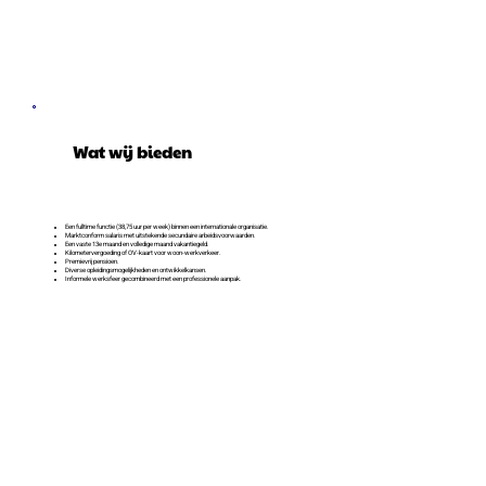
Wat wij bieden
Een fulltime functie (38,75 uur per week) binnen een internationale organisatie.
Marktconform salaris met uitstekende secundaire arbeidsvoorwaarden.
Een vaste 13e maand en volledige maand vakantiegeld.
Kilometervergoeding of OV-kaart voor woon-werkverkeer.
Premievrij pensioen.
Diverse opleidingsmogelijkheden en ontwikkelkansen.
Informele werksfeer gecombineerd met een professionele aanpak.