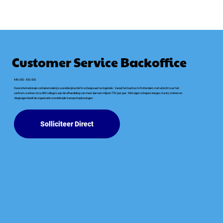
Customer Service Backoffice
€40.000 - €50.000
Deze internationale containerrederij is wereldwijd actief in scheepvaart en logistiek. Vanuit het kantoor in Rotterdam, met uitzicht over het
centrum, werken circa 400 collega’s aan de afhandeling van meer dan een miljoen TEU per jaar. Met eigen schepen, barges, trucks, treinen en
vliegtuigen biedt de organisatie wereldwijde transportoplossingen.
Solliciteer Direct