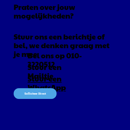
Praten over jouw
mogelijkheden?
Stuur ons een berichtje of
bel, we denken graag met
je mee
Bel ons op 010-
3220512
Stuur een
Mailtje
Stuur een
WhatsApp
Solliciteer Direct