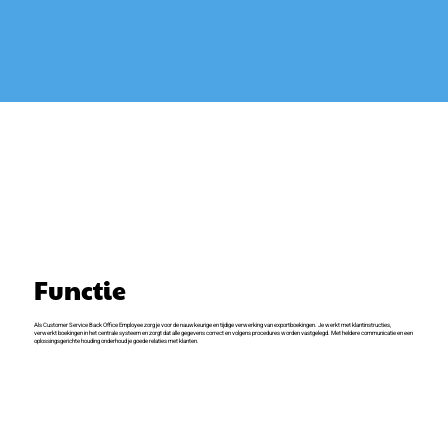
Functie
Als Customer Service Back Office Employee zorg je voor de nauwkeurige en tijdige verwerking van exportboekingen. Je werkt met klantinstructies,
verwerkt boekingen in het centrale systeem en zorgt dat alle gegevens correct en volgens procedures worden vastgelegd. Met heldere communicatie en een
oplossingsgerichte houding onderhoud je goede relaties met klanten.