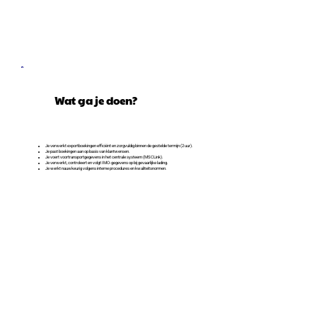
Wat ga je doen?
Je verwerkt exportboekingen efficiënt en zorgvuldig binnen de gestelde termijn (2 uur).
Je past boekingen aan op basis van klantwensen.
Je voert voortransportgegevens in het centrale systeem (MSCLink).
Je verwerkt, controleert en volgt IMO-gegevens op bij gevaarlijke lading.
Je werkt nauwkeurig volgens interne procedures en kwaliteitsnormen.