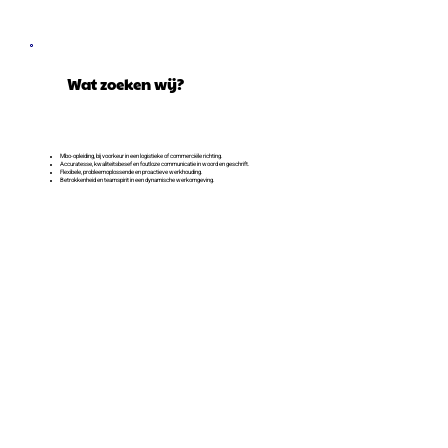
Wat zoeken wij?
Mbo-opleiding, bij voorkeur in een logistieke of commerciële richting.
Accuratesse, kwaliteitsbesef en foutloze communicatie in woord en geschrift.
Flexibele, probleemoplossende en proactieve werkhouding.
Betrokkenheid en teamspirit in een dynamische werkomgeving.