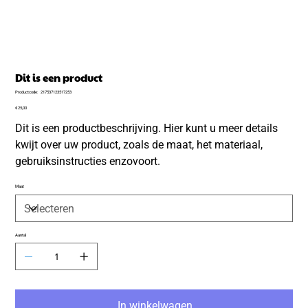
Dit is een product
Productcode
Productcode:
217537123517253
217537123517253
Prijs
€ 25,00
Dit is een productbeschrijving. Hier kunt u meer details
kwijt over uw product, zoals de maat, het materiaal,
gebruiksinstructies enzovoort.
Maat
Aantal
In winkelwagen