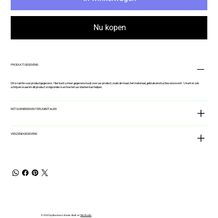
Nu kopen
PRODUCTGEGEVENS
Dit is ruimte voor productgegevens. Hier kunt u meer gegevens kwijt over uw product, zoals de maat, het materiaal, gebruiksinstructies enzovoort. U kunt er ook
schrijven waarom dit product zo bijzonder is en hoe het uw klanten kan helpen.
RETOURNEREN EN TERUGBETALEN
VERZENDGEGEVENS
© 2035 by Business Name. Built on
Wix Studio